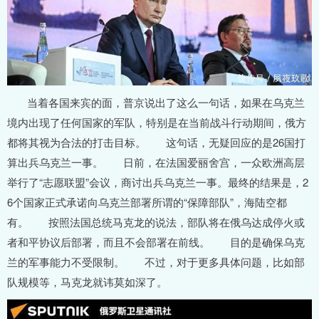
当着各国来宾的面，普京说出了这么一句话，如果在乌克兰
境内出现了任何国家的军队，特别是在当前战斗行动期间，俄方
都将其视为合法的打击目标。 这句话，无疑回应的是26国打
算出兵乌克兰一事。 日前，在法国爱丽舍宫，一众欧洲高层
举行了“志愿联盟”会议，商讨出兵乌克兰一事。最终的结果是，2
6个国家正式承诺向乌克兰部署所谓的“保障部队”，海陆空都
有。 按照法国总统马克龙的说法，部队将在俄乌达成停火或
者和平协议后部署，而且不会部署在前线。 目的是确保乌克
兰的军事能力不受限制。 不过，对于更多具体问题，比如部
队规模等，马克龙就讳莫如深了。