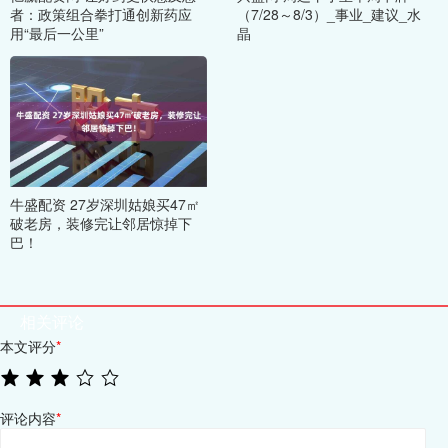
者：政策组合拳打通创新药应
（7/28～8/3）_事业_建议_水
用“最后一公里”
晶
牛盛配资 27岁深圳姑娘买47㎡
破老房，装修完让邻居惊掉下
巴！
相关评论
本文评分
*
评论内容
*