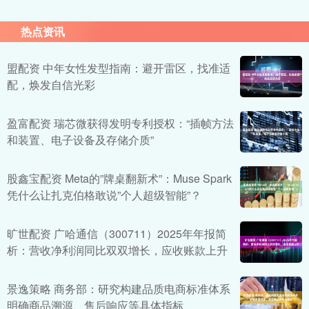
热点资讯
盟配资 中年女性发型指南：避开雷区，找准适
配，焕发自信光彩
盈富配资 瑞芯微获得发明专利授权：“插帧方法
和装置、电子设备及存储介质”
股鑫宝配资 Meta的”牌桌翻新术”：Muse Spark
凭什么让扎克伯格敢说”个人超级智能”？
旷世配资 广哈通信（300711）2025年年报简
析：营收净利润同比双双增长，应收账款上升
景逸策略 商务部：研究构建品质电商标准体系
明确商品溯源、售后响应等具体指标