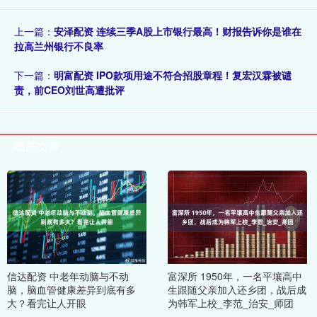
上一篇：
安泽配资 连续三季A股上市银行最高！财报告诉你是谁在
拉高兰州银行不良率
下一篇：
明富配资 IPO款项用途不符合招股章程！复宏汉霖被谴
责，前CEO刘世高遭批评
相关文章
信达配资 中老年动脑与不动
富深所 1950年，一名平壤高中
脑，脑血管健康差异到底有多
生跟随父亲加入还乡团，战后成
大？看完让人开眼
为韩军上校_李范_治安_师团