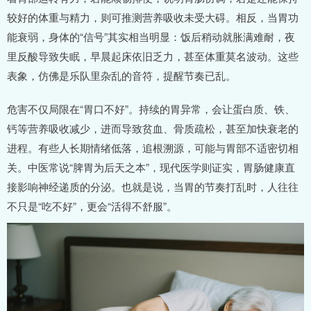
较好的体重与精力，则可推测营养吸收未受大碍。相反，当胃功
能衰弱，身体的“信号”其实相当明显：饭后稍动就胀满难耐，夜
里反酸导致失眠，早晨起床依旧乏力，甚至体重莫名波动。这些
表象，仿佛是乐队里杂乱的音符，提醒节奏已乱。
危害不仅局限在“胃口不好”。持续的胃异常，会让蛋白质、铁、
钙等营养吸收减少，进而导致贫血、骨质疏松，甚至加快衰老的
进程。有些人长期情绪低落，追根溯源，可能与胃部不适密切相
关。中医常说“脾胃为后天之本”，现代医学则证实，胃肠健康直
接影响神经递质的分泌。也就是说，当胃的节奏打乱时，人往往
不只是“吃不好”，更会“活得不舒服”。