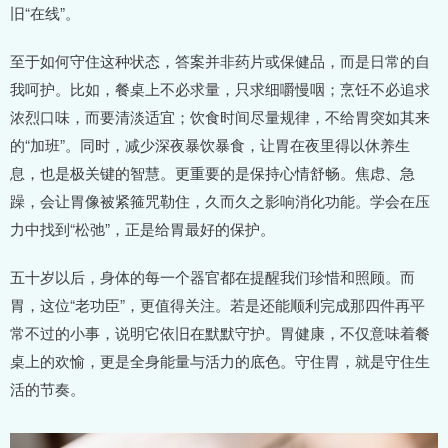
旧“在线”。
至于如何守住这种状态，答案并非药片或保健品，而是日常的自
我呵护。比如，餐桌上不必求量，只求细嚼慢咽；烹饪不必追求
浓烈口味，而要清淡适宜；饮食时间尽量规律，不给胃突如其来
的“加班”。同时，减少深夜暴饮暴食，让胃在夜里得以休养生
息，也是极关键的智慧。更重要的是保持心情舒畅。焦虑、急
躁，会让胃像被紧箍咒勒住，久而久之影响消化功能。学会在压
力中找到“松弛”，正是给胃最好的保护。
五十岁以后，身体的每一个器官都在提醒我们珍惜和照顾。而
胃，这位“老功臣”，更值得关注。若是还能顺利完成那四件再平
常不过的小事，说明它依旧在默默守护。胃健康，不仅意味着餐
桌上的欢愉，更是全身能量与活力的底色。守住胃，就是守住生
活的节奏。