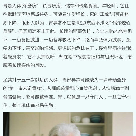
胃是人体的“磨坊”，负责研磨、储存和传递食物。年轻时，它往
往默默无声地完成任务，可随着年岁增长，它的“工效”却可能逐
渐下降。很多人以为，胃异常不过是“吃点东西不消化”“偶尔烧心
反酸”，但真相远不止于此。长期的胃部负担，会让人陷入恶性循
环：一边食欲减退，一边营养吸收下降，继而导致体力减弱、免
疫力下降，甚至影响情绪。更深层的危机在于，慢性胃病往往“披
着隐身衣”，它不大声疾呼，却在暗中改变着细胞与组织环境，潜
藏着长期损伤的风险。
尤其对于五十岁以后的人群，胃部异常可能成为一块牵动全身
的“第一多米诺骨牌”。从睡眠质量到心血管代谢，从情绪稳定到
骨骼健康，都可能被牵连。胃，就像是一只守门人，一旦它守不
住，整个机体都容易失衡。