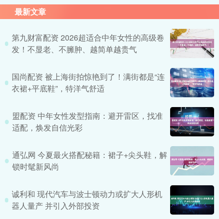
最新文章
第九财富配资 2026超适合中年女性的高级卷
发！不显老、不臃肿、越简单越贵气
国尚配资 被上海街拍惊艳到了！满街都是“连
衣裙+平底鞋”，特洋气舒适
盟配资 中年女性发型指南：避开雷区，找准
适配，焕发自信光彩
通弘网 今夏最火搭配秘籍：裙子+尖头鞋，解
锁时髦新风尚
诚利和 现代汽车与波士顿动力或扩大人形机
器人量产 并引入外部投资