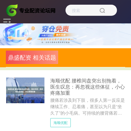
鼎盛配资 相关话题
海顺优配 腰椎间盘突出别拖着，
医生叹息：再忽视这些体征，小心
疼痛加重
腰痛若涉及到下肢，很多人第一反应是
继续工作、忍着痛，甚至以为只是“坐
久了”的小毛病。可持续的腰背痛若伴
随腿痛、麻木或无力，往往预示脊柱周
海顺优配
围结构的压力和炎性反应在....