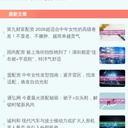
最新文章
第九财富配资 2026超适合中年女性的高级卷
发！不显老、不臃肿、越简单越贵气
国尚配资 被上海街拍惊艳到了！满街都是“连
衣裙+平底鞋”，特洋气舒适
盟配资 中年女性发型指南：避开雷区，找准
适配，焕发自信光彩
通弘网 今夏最火搭配秘籍：裙子+尖头鞋，解
锁时髦新风尚
诚利和 现代汽车与波士顿动力或扩大人形机
器人量产 并引入外部投资