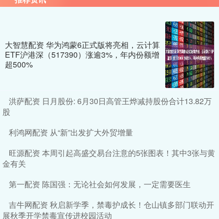
大智慧配资 华为鸿蒙6正式版将亮相，云计算
ETF沪港深（517390）涨逾3%，年内份额增
超500%
洪萨配资 日月股份: 6月30日高管王烨减持股份合计13.82万
股
利鸿网配资 从“新”出发扩大外贸增量
旺源配资 本周引起高盛交易台注意的5张图表！其中3张与黄
金有关
第一配资 陈国强：无论社会如何发展，一定需要医生
吉牛网配资 秋启新学季，禁毒护成长！仓山镇多部门联动开
展秋季开学禁毒宣传进校园活动