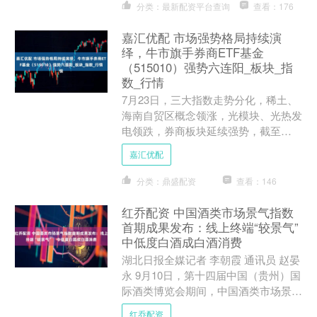
分类：最新配资平台查询
查看：176
嘉汇优配 市场强势格局持续演
绎，牛市旗手券商ETF基金
（515010）强势六连阳_板块_指
数_行情
7月23日，三大指数走势分化，稀土、
海南自贸区概念领涨，光模块、光热发
电领跌，券商板块延续强势，截至
9:45，券商ETF基金（515010）涨
嘉汇优配
1.68%，其持仓....
分类：鼎盛配资
查看：146
红乔配资 中国酒类市场景气指数
首期成果发布：线上终端“较景气”
中低度白酒成白酒消费
湖北日报全媒记者 李朝霞 通讯员 赵晏
永 9月10日，第十四届中国（贵州）国
际酒类博览会期间，中国酒类市场景气
指数（ACI）首期成果（2025年1-6
红乔配资