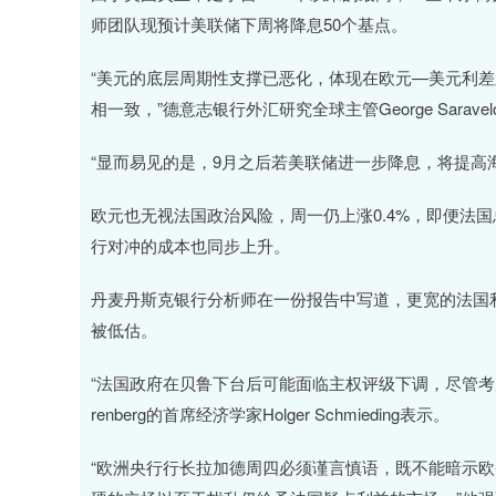
师团队现预计美联储下周将降息50个基点。
“美元的底层周期性支撑已恶化，体现在欧元—美元利差显
相一致，”德意志银行外汇研究全球主管George Sarave
“显而易见的是，9月之后若美联储进一步降息，将提高
欧元也无视法国政治风险，周一仍上涨0.4%，即便法
行对冲的成本也同步上升。
丹麦丹斯克银行分析师在一份报告中写道，更宽的法国
被低估。
“法国政府在贝鲁下台后可能面临主权评级下调，尽管考
renberg的首席经济学家Holger Schmieding表示。
“欧洲央行行长拉加德周四必须谨言慎语，既不能暗示