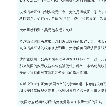
硬的立场以至于扰乱仍给予法国疑点利益的市场。”他强
技术指标正转向利多欧元汇率，尤其是月线图上形成了所谓
段性高点。短期内，所谓的“贪婪—恐惧”指标显示，欧
大摩重磅预测：美元熊市远未完结
华尔街金融巨头摩根士丹利近日发布研报称，美元熊市远
点直指美联储的政策转变预期。大摩的美国经济团队认为
这也意味着，如果美国基准利率在美联储引导下进一步
那么美国的实际收益率将会被侵蚀。此外，市场对美联
美债，预期曲线前端将定价更深的降息周期。
全球投资者们正为“美国例外论”持续崩塌、特朗普政府
弱和美联储降息做准备，这些因素均持续呈现出重大影
“美国政府近期各项举措为美元带来了长期性质的影响。”来自道明证券