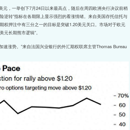
80美元，一举创下7月24日以来最高点，随后在周四欧洲央行决议前稍
险逆转”指标在各期限上显示强烈的看涨情绪。来自美国存托信托与
涨期权押注中有三分之一的目标是突破1.20美元关口。市场对于欧元
美元长期熊市逻辑”。
速涨势。”来自法国兴业银行的外汇期权联席主管Thomas Bureau