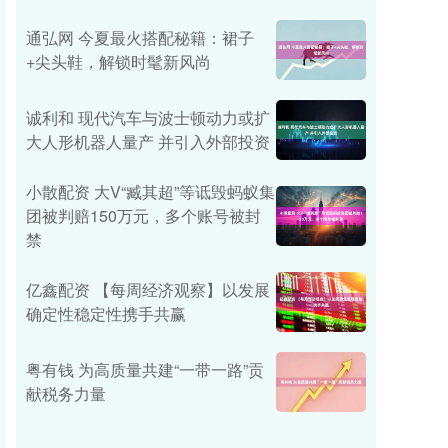
通弘网 今夏最火搭配秘籍：裙子
+尖头鞋，解锁时髦新风尚
诚利和 现代汽车与波士顿动力或扩
大人形机器人量产 并引入外部投资
小散配资 大V“臧其超”等诋毁蚂蚁集
团被判赔150万元，多个账号被封
禁
亿鑫配资 【每周经济观察】以发展
确定性稳定性携手共赢
粤有钱 为高质量共建“一带一路”贡
献税务力量