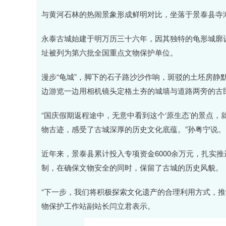
与黄河石林的热闹景象形成鲜明对比，坐落于景泰县寺
永泰古城始建于明万历三十六年，因其独特的龟形城廓设计
址被列为第六批全国重点文物保护单位。
漫步“龟城”，脚下的石子路沙沙作响，斑驳的土坯房静
边游览一边用相机镜头定格土夯的城墙与道路两旁的古
“国庆假期返程途中，无意中看到这个‘原生态’的景点
物古迹，感受了古城深厚的历史文化底蕴。”孙粤宁说。
近年来，景泰县累计投入专项资金6000余万元，扎实
制，在确保文物安全的同时，保留了古城的历史风貌。
“下一步，我们将积极探索文化遗产的合理利用方式，推
物保护工作站副站长闫立君表示。