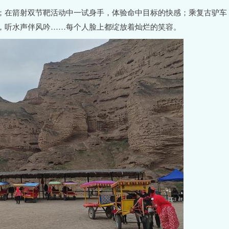
；在箭射双节靶活动中一试身手，体验命中目标的快感；乘复古驴车
，听水声伴风吟……每个人脸上都绽放着灿烂的笑容。