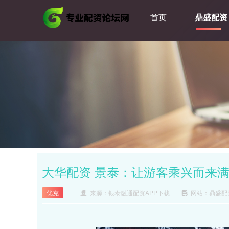
首页
鼎盛配资
大华配资 景泰：让游客乘兴而来
优克
来源：银泰融通配资APP下载
网站：鼎盛配