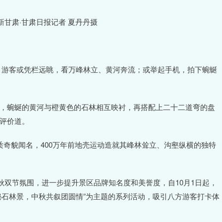
甘肃·甘肃日报记者 夏丹丹摄
，游客或凭栏远眺，看万峰林立、黄河奔流；或举起手机，拍下蜿蜒
观，蜿蜒的黄河与橙黄色的石林相互映衬，再搭配上二十二道弯的盘
枫评价道。
质奇貌闻名，400万年前地壳运动造就其峰林耸立、沟壑纵横的独特
双节氛围，进一步提升景区品牌知名度和美誉度，自10月1日起，
秘石林景，中秋共叙团圆情”为主题的系列活动，吸引八方游客打卡体