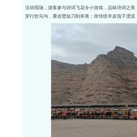
活动现场，游客参与诗词飞花令小游戏，品味诗词之美
穿行饮马沟，看岩壁如刀削斧凿；坐传统羊皮筏子漂流