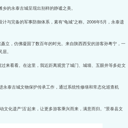
滩乡的永泰古城呈现出别样的静谧之美。
与完备的军事防御体系，素有“龟城”之称。2006年5月，永泰遗
默矗立，仿佛凝固了数百年的时光。来自陕西西安的游客孙粤宁，一
民居。
，就过来看看。在这里，我近距离观赏了城门、城墙、五眼井等多处文
推进永泰古城文物保护传承工作，通过系统性修缮和常态化巡查机
动文化遗产‘活’起来，让更多游客乘兴而来，满意而归。”景泰县文