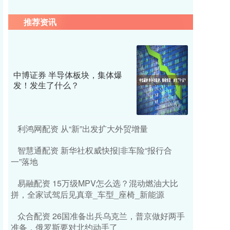
推荐资讯
中博证券 半导体板块，集体爆
发！发生了什么？
利鸿网配资 从“新”出发扩大外贸增量
智慧通配资 新华社权威快报|非车险“报行合
一”落地
易融配资 15万级MPV怎么选？混动燃油大比
拼，全家试驾后见真章_车型_座椅_新能源
众合配资 26国准备出兵乌克兰，普京做好两手
准备，俄罗斯要对北约动手了