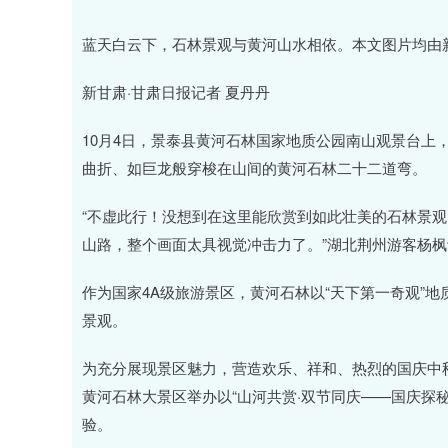
蓝天白云下，石林景观与黄河山水相依。本文图片均由新
新甘肃·甘肃日报记者 夏丹丹
10月4日，景泰县黄河石林国家地质公园南山观景台上
曲折、如巨龙般穿梭在山间的黄河石林二十二道弯。
“不虚此行！没想到在这里能欣赏到如此壮美的石林景
山路，整个画面太具视觉冲击力了。”湖北荆州游客杨
作为国家4A级旅游景区，黄河石林以“天下第一奇观”地
景观。
为充分展现景区魅力，营造欢乐、祥和、热烈的国庆中秋
黄河石林大景区举办以“山河共赏·双节同庆——国庆探
验。